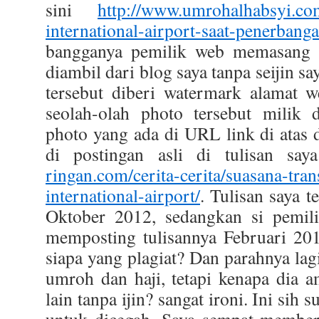
sini
http://www.umrohalhabsyi.com
international-airport-saat-penerban
bangganya pemilik web memasang 
diambil dari blog saya tanpa seijin s
tersebut diberi watermark alamat 
seolah-olah photo tersebut milik 
photo yang ada di URL link di atas
di postingan asli di tulisan say
ringan.com/cerita-cerita/suasana-tran
international-airport/
. Tulisan saya t
Oktober 2012, sedangkan si pemil
memposting tulisannya Februari 201
siapa yang plagiat? Dan parahnya lag
umroh dan haji, tetapi kenapa dia a
lain tanpa ijin? sangat ironi. Ini sih
untuk dicegah. Saya sempat membe