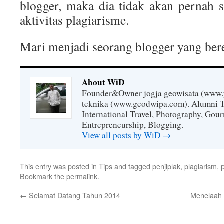
blogger, maka dia tidak akan pernah 
aktivitas plagiarisme.
Mari menjadi seorang blogger yang be
About WiD
Founder&Owner jogja geowisata (www.
teknika (www.geodwipa.com). Alumni 
International Travel, Photography, Gou
Entrepreneurship, Blogging.
View all posts by WiD
→
This entry was posted in
Tips
and tagged
penjiplak
,
plagiarism
,
Bookmark the
permalink
.
←
Selamat Datang Tahun 2014
Menelaah 