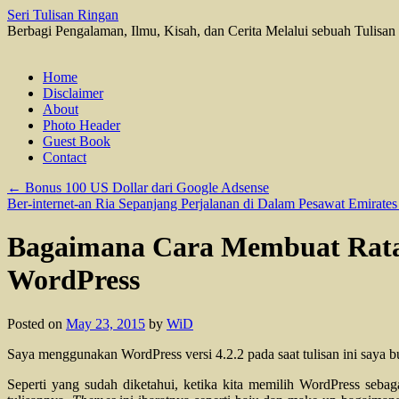
Seri Tulisan Ringan
Berbagi Pengalaman, Ilmu, Kisah, dan Cerita Melalui sebuah Tulisan
Skip
Home
to
Disclaimer
content
About
Photo Header
Guest Book
Contact
←
Bonus 100 US Dollar dari Google Adsense
Ber-internet-an Ria Sepanjang Perjalanan di Dalam Pesawat Emirate
Bagaimana Cara Membuat Rata 
WordPress
Posted on
May 23, 2015
by
WiD
Saya menggunakan WordPress versi 4.2.2 pada saat tulisan ini saya b
Seperti yang sudah diketahui, ketika kita memilih WordPress seba