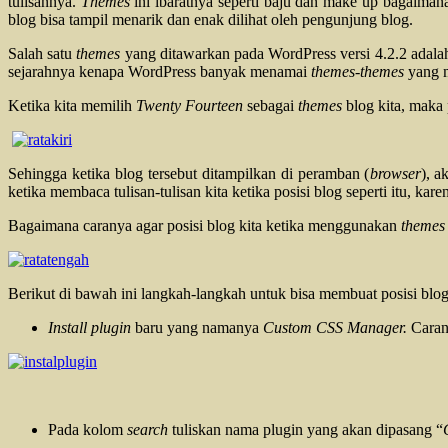
tulisannya.
Themes
ini ibaratnya seperti baju dan make up bagaiman
blog bisa tampil menarik dan enak dilihat oleh pengunjung blog.
Salah satu
themes
yang ditawarkan pada WordPress versi 4.2.2 adal
sejarahnya kenapa WordPress banyak menamai
themes-themes
yang m
Ketika kita memilih
Twenty Fourteen
sebagai
themes
blog kita, maka 
Sehingga ketika blog tersebut ditampilkan di peramban (
browser
), a
ketika membaca tulisan-tulisan kita ketika posisi blog seperti itu, k
Bagaimana caranya agar posisi blog kita ketika menggunakan
themes
Berikut di bawah ini langkah-langkah untuk bisa membuat posisi blog
Install plugin
baru yang namanya
Custom CSS Manager.
Caran
Pada kolom
search
tuliskan nama plugin yang akan dipasang “