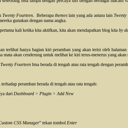
a seseorang bisa tampil dengan percaya diri dengan berbagai macam v
ah
Twenty Fourteen
. Beberapa
themes
lain yang ada antara lain
Twenty 
ereka gunakan dengan nama angka.
pertama kali ketika kita aktifkan, kita akan mendapatkan blog kita
by de
kan terlihat hanya bagian kiri peramban yang akan terisi oleh halam
arena mata akan cenderung untuk melihat ke kiri terus-menerus yang aka
 Twenty Fourteen
bisa berada di tengah atau rata tengah dengan peramb
 terhadap peramban berada di tengah atau rata tengah:
ya dari
Dashboard > Plugin > Add New
Custom CSS Manager
” tekan tombol
Enter