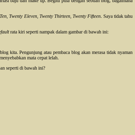
ariasi baju dan make up. Begitu pula dengan sebuah blog, bagaimana
Ten, Twenty Eleven, Twenty Thirteen, Twenty Fifteen
. Saya tidak tahu
fault
rata kiri seperti nampak dalam gambar di bawah ini:
an blog kita. Pengunjung atau pembaca blog akan merasa tidak nyaman
n menyebabkan mata cepat lelah.
an seperti di bawah ini?