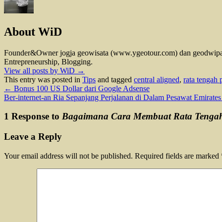
About WiD
Founder&Owner jogja geowisata (www.ygeotour.com) dan geodwipa 
Entrepreneurship, Blogging.
View all posts by WiD
→
This entry was posted in
Tips
and tagged
central aligned
,
rata tengah 
←
Bonus 100 US Dollar dari Google Adsense
Ber-internet-an Ria Sepanjang Perjalanan di Dalam Pesawat Emirate
1 Response to
Bagaimana Cara Membuat Rata Tengah (
Leave a Reply
Your email address will not be published.
Required fields are marked