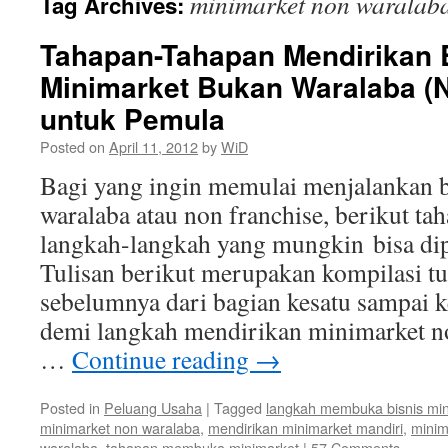
minimarket non waralab
Tag Archives:
Tahapan-Tahapan Mendirikan 
Minimarket Bukan Waralaba (N
untuk Pemula
Posted on
April 11, 2012
by
WiD
Bagi yang ingin memulai menjalankan b
waralaba atau non franchise, berikut ta
langkah-langkah yang mungkin bisa di
Tulisan berikut merupakan kompilasi tul
sebelumnya dari bagian kesatu sampai 
demi langkah mendirikan minimarket n
…
Continue reading
→
Posted in
Peluang Usaha
|
Tagged
langkah membuka bisnis min
minimarket non waralaba
,
mendirikan minimarket mandiri
,
minim
waralaba
,
tahapan membuka minimarket
|
57 Comments