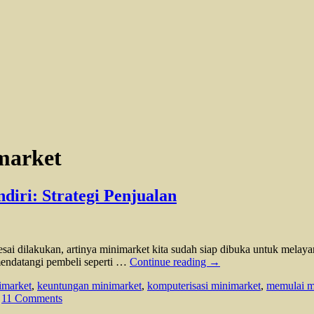
market
ri: Strategi Penjualan
esai dilakukan, artinya minimarket kita sudah siap dibuka untuk melay
mendatangi pembeli seperti …
Continue reading
→
imarket
,
keuntungan minimarket
,
komputerisasi minimarket
,
memulai m
11 Comments