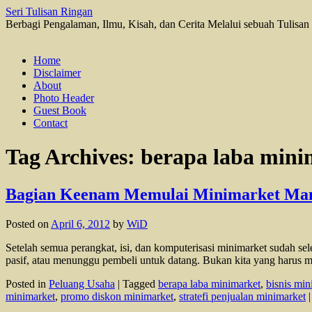
Seri Tulisan Ringan
Berbagi Pengalaman, Ilmu, Kisah, dan Cerita Melalui sebuah Tulisan
Skip
Home
to
Disclaimer
content
About
Photo Header
Guest Book
Contact
Tag Archives:
berapa laba mini
Bagian Keenam Memulai Minimarket Mandi
Posted on
April 6, 2012
by
WiD
Setelah semua perangkat, isi, dan komputerisasi minimarket sudah sel
pasif, atau menunggu pembeli untuk datang. Bukan kita yang harus 
Posted in
Peluang Usaha
|
Tagged
berapa laba minimarket
,
bisnis min
minimarket
,
promo diskon minimarket
,
stratefi penjualan minimarket
|