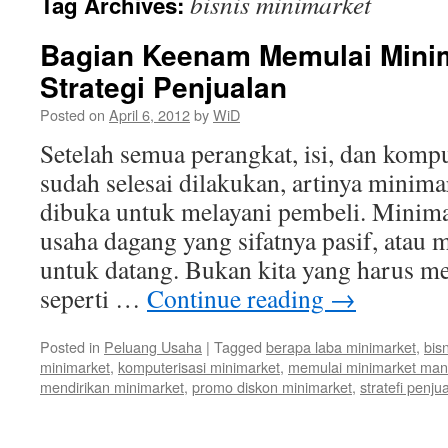
bisnis minimarket
Tag Archives:
Bagian Keenam Memulai Minim
Strategi Penjualan
Posted on
April 6, 2012
by
WiD
Setelah semua perangkat, isi, dan komp
sudah selesai dilakukan, artinya minima
dibuka untuk melayani pembeli. Minimar
usaha dagang yang sifatnya pasif, atau
untuk datang. Bukan kita yang harus m
seperti …
Continue reading
→
Posted in
Peluang Usaha
|
Tagged
berapa laba minimarket
,
bis
minimarket
,
komputerisasi minimarket
,
memulai minimarket mand
mendirikan minimarket
,
promo diskon minimarket
,
stratefi penj