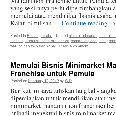
Mandiri non Franchise untuk Pemula te
yang sekiranya perlu dipertimbangkan a
memulai atau mendirikan bisnis usaha 
Kalau di tulisan …
Continue reading
→
Posted in
Peluang Usaha
|
Tagged
bisnis minimarket
,
memulai m
mandiri
,
memulai usaha minimarket
,
mengenal pasar
,
mengenal
warung dan toko tradisional
|
Leave a comment
Memulai Bisnis Minimarket Ma
Franchise untuk Pemula
Posted on
February 12, 2012
by
WiD
Berikut ini saya tuliskan langkah-langk
dipersiapkan untuk mendirikan atau me
minimarket mandiri (non franchise) be
pribadi menekuni bisnis minimarket man