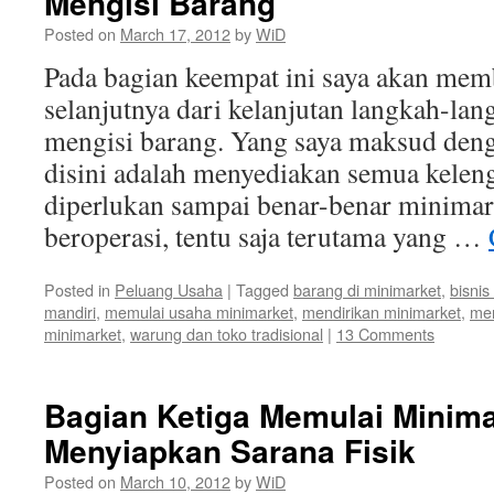
Mengisi Barang
Posted on
March 17, 2012
by
WiD
Pada bagian keempat ini saya akan mem
selanjutnya dari kelanjutan langkah-lan
mengisi barang. Yang saya maksud den
disini adalah menyediakan semua kelen
diperlukan sampai benar-benar minimark
beroperasi, tentu saja terutama yang …
Posted in
Peluang Usaha
|
Tagged
barang di minimarket
,
bisnis
mandiri
,
memulai usaha minimarket
,
mendirikan minimarket
,
men
minimarket
,
warung dan toko tradisional
|
13 Comments
Bagian Ketiga Memulai Minima
Menyiapkan Sarana Fisik
Posted on
March 10, 2012
by
WiD