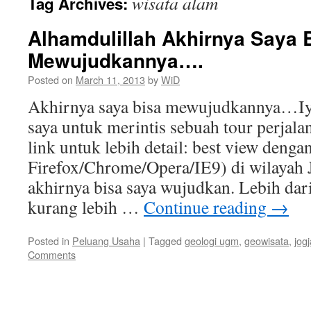
wisata alam
Tag Archives:
Alhamdulillah Akhirnya Saya 
Mewujudkannya….
Posted on
March 11, 2013
by
WiD
Akhirnya saya bisa mewujudkannya…Iya
saya untuk merintis sebuah tour perjala
link untuk lebih detail: best view denga
Firefox/Chrome/Opera/IE9) di wilayah J
akhirnya bisa saya wujudkan. Lebih dari
kurang lebih …
Continue reading
→
Posted in
Peluang Usaha
|
Tagged
geologi ugm
,
geowisata
,
jogj
Comments