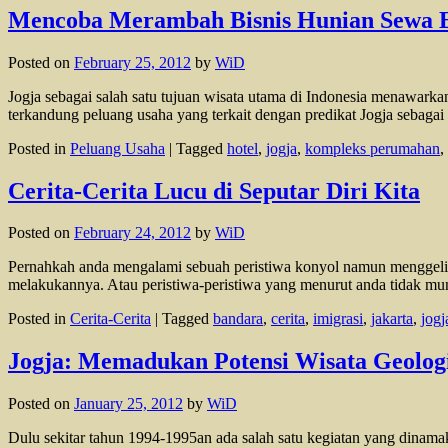
Mencoba Merambah Bisnis Hunian Sewa E
Posted on
February 25, 2012
by
WiD
Jogja sebagai salah satu tujuan wisata utama di Indonesia menawarkan 
terkandung peluang usaha yang terkait dengan predikat Jogja sebaga
Posted in
Peluang Usaha
|
Tagged
hotel
,
jogja
,
kompleks perumahan
,
Cerita-Cerita Lucu di Seputar Diri Kita
Posted on
February 24, 2012
by
WiD
Pernahkah anda mengalami sebuah peristiwa konyol namun menggelika
melakukannya. Atau peristiwa-peristiwa yang menurut anda tidak mungk
Posted in
Cerita-Cerita
|
Tagged
bandara
,
cerita
,
imigrasi
,
jakarta
,
jogj
Jogja: Memadukan Potensi Wisata Geolog
Posted on
January 25, 2012
by
WiD
Dulu sekitar tahun 1994-1995an ada salah satu kegiatan yang din