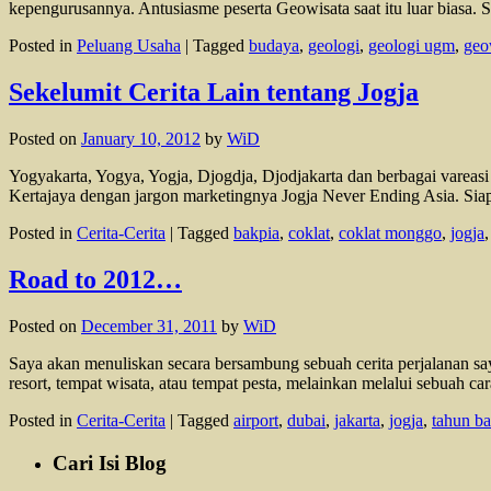
kepengurusannya. Antusiasme peserta Geowisata saat itu luar biasa
Posted in
Peluang Usaha
|
Tagged
budaya
,
geologi
,
geologi ugm
,
geo
Sekelumit Cerita Lain tentang Jogja
Posted on
January 10, 2012
by
WiD
Yogyakarta, Yogya, Yogja, Djogdja, Djodjakarta dan berbagai vareas
Kertajaya dengan jargon marketingnya Jogja Never Ending Asia. Sia
Posted in
Cerita-Cerita
|
Tagged
bakpia
,
coklat
,
coklat monggo
,
jogja
Road to 2012…
Posted on
December 31, 2011
by
WiD
Saya akan menuliskan secara bersambung sebuah cerita perjalanan s
resort, tempat wisata, atau tempat pesta, melainkan melalui sebuah 
Posted in
Cerita-Cerita
|
Tagged
airport
,
dubai
,
jakarta
,
jogja
,
tahun ba
Cari Isi Blog