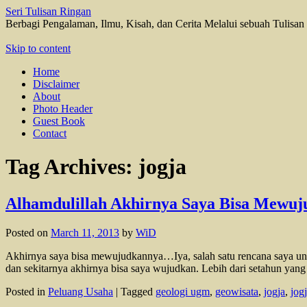
Seri Tulisan Ringan
Berbagi Pengalaman, Ilmu, Kisah, dan Cerita Melalui sebuah Tulisan
Skip to content
Home
Disclaimer
About
Photo Header
Guest Book
Contact
Tag Archives:
jogja
Alhamdulillah Akhirnya Saya Bisa Mewu
Posted on
March 11, 2013
by
WiD
Akhirnya saya bisa mewujudkannya…Iya, salah satu rencana saya untuk
dan sekitarnya akhirnya bisa saya wujudkan. Lebih dari setahun yang
Posted in
Peluang Usaha
|
Tagged
geologi ugm
,
geowisata
,
jogja
,
jog