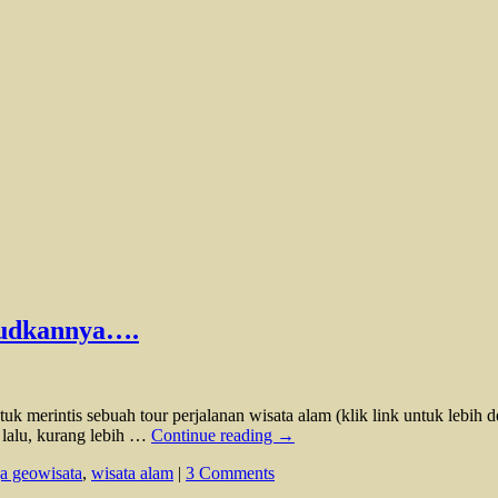
judkannya….
 merintis sebuah tour perjalanan wisata alam (klik link untuk lebih d
 lalu, kurang lebih …
Continue reading
→
ja geowisata
,
wisata alam
|
3 Comments