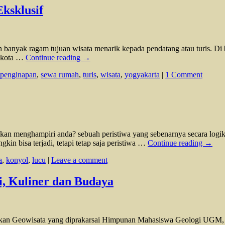
ksklusif
banyak ragam tujuan wisata menarik kepada pendatang atau turis. Di bal
i kota …
Continue reading
→
penginapan
,
sewa rumah
,
turis
,
wisata
,
yogyakarta
|
1 Comment
n menghampiri anda? sebuah peristiwa yang sebenarnya secara logika
in bisa terjadi, tetapi tetap saja peristiwa …
Continue reading
→
a
,
konyol
,
lucu
|
Leave a comment
i, Kuliner dan Budaya
amakan Geowisata yang diprakarsai Himpunan Mahasiswa Geologi UGM,