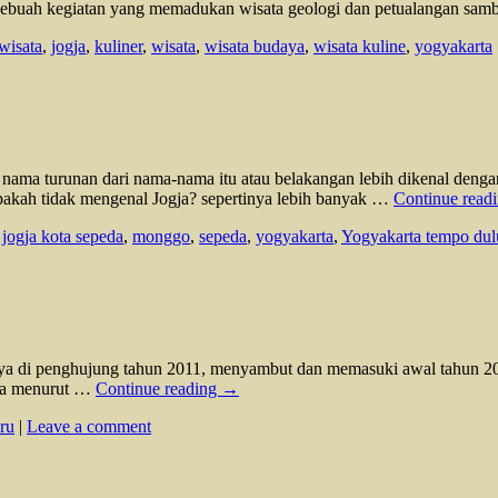
. Sebuah kegiatan yang memadukan wisata geologi dan petualangan sa
wisata
,
jogja
,
kuliner
,
wisata
,
wisata budaya
,
wisata kuline
,
yogyakarta
i nama turunan dari nama-nama itu atau belakangan lebih dikenal den
pakah tidak mengenal Jogja? sepertinya lebih banyak …
Continue read
,
jogja kota sepeda
,
monggo
,
sepeda
,
yogyakarta
,
Yogyakarta tempo dul
aya di penghujung tahun 2011, menyambut dan memasuki awal tahun 2012
cara menurut …
Continue reading
→
ru
|
Leave a comment