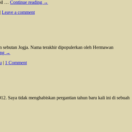
mbil …
Continue reading
→
|
Leave a comment
gan sebutan Jogja. Nama terakhir dipopulerkan oleh Hermawan
ing
→
u
|
1 Comment
. Saya tidak menghabiskan pergantian tahun baru kali ini di sebuah