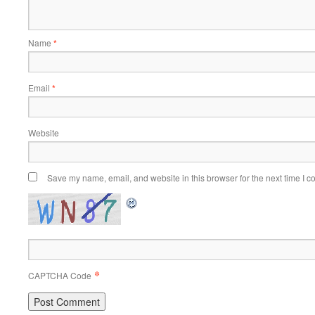
Name
*
Email
*
Website
Save my name, email, and website in this browser for the next time I 
*
CAPTCHA Code