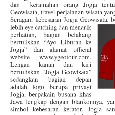
dan keramahan orang Jogja tentu
Geowisata, travel perjalanan wisata yang
Seragam kebesaran Jogja Geowisata, 
lebih eye catching dan menarik
perhatian, bagian belakang
bertuliskan “Ayo Liburan ke
Jogja” dan alamat official
website www.ygeotour.com.
Lengan kanan dan kiri
bertuliskan “Jogja Geowisata”
sedangkan bagian depan
adalah logo berupa priyayi
Jogja, berpakain busana khas
Jawa lengkap dengan blankonnya, yan
simbol kebesaran keraton Jogja sa