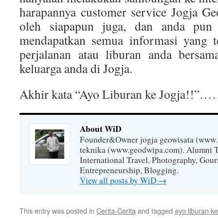
harapannya customer service Jogja Ge
oleh siapapun juga, dan anda pu
mendapatkan semua informasi yang te
perjalanan atau liburan anda bersam
keluarga anda di Jogja.
Akhir kata “Ayo Liburan ke Jogja!!”
About WiD
Founder&Owner jogja geowisata (www.
teknika (www.geodwipa.com). Alumni 
International Travel, Photography, Gou
Entrepreneurship, Blogging.
View all posts by WiD
→
This entry was posted in
Cerita-Cerita
and tagged
ayo liburan ke