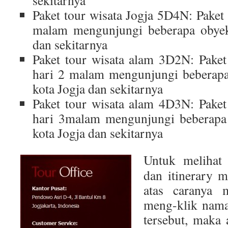
sekitarnya
Paket tour wisata Jogja 5D4N: Paket 
malam mengunjungi beberapa obyek 
dan sekitarnya
Paket tour wisata alam 3D2N: Paket
hari 2 malam mengunjungi beberapa
kota Jogja dan sekitarnya
Paket tour wisata alam 4D3N: Paket
hari 3malam mengunjungi beberapa 
kota Jogja dan sekitarnya
Untuk melihat 
dan itinerary m
atas caranya m
meng-klik nama
tersebut, maka 